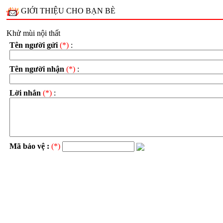
GIỚI THIỆU CHO BẠN BÈ
Khử mùi nội thất
Tên người gửi
(*)
:
Tên người nhận
(*)
:
Lời nhắn
(*)
:
Mã bảo vệ :
(*)