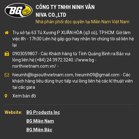
CÔNG TY TNHH NINH VÂN
NIVA CO.,LTD
Nhà phân phối độc quyền tại Miền Nam Việt Nam
Trụ sở tại 63 Tú Xương P. XUÂN HÒA (q3 cũ), TP.HCM. Giờ làm
việc 8h - 17h30 Liên hệ gấp gọi hay nhắn tin chúng tôi sẽ liên hệ
lại
0903059807
-
Các Khách hàng từ Tỉnh Quảng Bình ra Bắc vui
lòng liên hệ (+84) 24 3972.3240 ://www.bg
-
northvietnam.com.vn/
-
hieumh@bgsouthvietnam.com, hieumh09@gmail.com - Các
khách hàng tiêu dùng trực tiếp vui lòng liên hệ các kĩ thuật viên
tại các gara
Xem bản đồ
Website:
BG Products Inc
BG Miền Nam
BG Miền Bắc