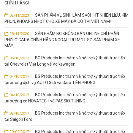
CHÍNH HÃNG!
SÀN PHẨM VỆ SINH LÀM SẠCH HT NHIÊN LIỆU, KIM
02/11/2023
PHUN, KHOANG NHỚT CHO XE MÁY ĐÃ CÓ TẠI VIỆT NAM!
SẢN PHẨM BG KHÔNG BÁN ONLINE CHỈ PHÂN
28/11/2020
PHỐI Ở GARA CHÍNH HÃNG NGOẠI TRỪ MỘT SỐ SẢN PHẨM XE
MÁY
BG Products Inc thăm và hỗ trợ kỹ thuật trực tiếp
05/10/2017
tại Chevrolet Việt Long và Volkswagen
BG Products Inc thăm và hỗ trợ kỹ thuật trực tiếp
04/10/2017
tại xưởng dịch vụ AUTO 365 và Gara TIÊN PHONG
BG Products Inc thăm và hỗ trợ kỹ thuật trực tiếp
04/10/2017
tại xưởng xe NOVATECH và PASSIO TUNING
BG Products Inc thăm và hỗ trợ kỹ thuật trực tiếp
02/10/2017
tại Saigon Ford
BG Products Inc thăm và hỗ trợ kỹ thuật trực tiếp
29/09/2017