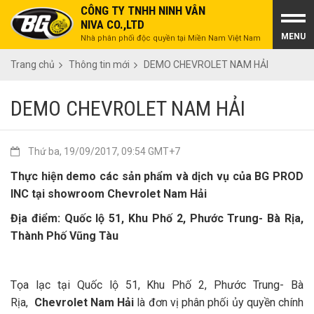
CÔNG TY TNHH NINH VÂN
NIVA CO.,LTD
MENU
Nhà phân phối độc quyền tại Miền Nam Việt Nam
Trang chủ
Thông tin mới
DEMO CHEVROLET NAM HẢI
DEMO CHEVROLET NAM HẢI
Thứ ba, 19/09/2017, 09:54 GMT+7
Thực hiện demo các sản phẩm và dịch vụ của BG PROD
INC tại showroom Chevrolet Nam Hải
Địa điểm: Quốc lộ 51, Khu Phố 2, Phước Trung- Bà Rịa,
Thành Phố Vũng Tàu
Tọa lạc tại Quốc lộ 51, Khu Phố 2, Phước Trung- Bà
Rịa,
Chevrolet Nam Hải
là đơn vị phân phối ủy quyền chính