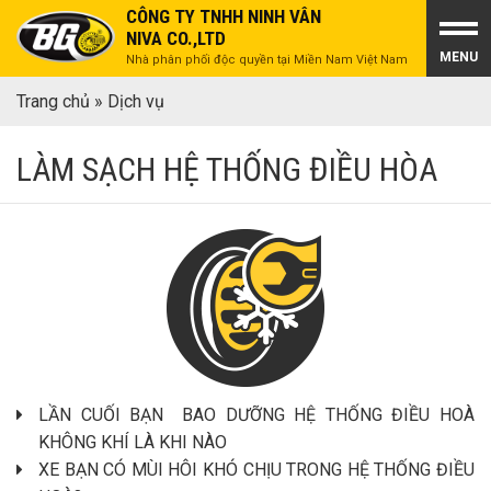
CÔNG TY TNHH NINH VÂN
NIVA CO.,LTD
MENU
Nhà phân phối độc quyền tại Miền Nam Việt Nam
Trang chủ
»
Dịch vụ
LÀM SẠCH HỆ THỐNG ĐIỀU HÒA
LẦN CUỐI BẠN BAO DƯỠNG HỆ THỐNG ĐIỀU HOÀ
KHÔNG KHÍ LÀ KHI NÀO
XE BẠN CÓ MÙI HÔI KHÓ CHỊU TRONG HỆ THỐNG ĐIỀU