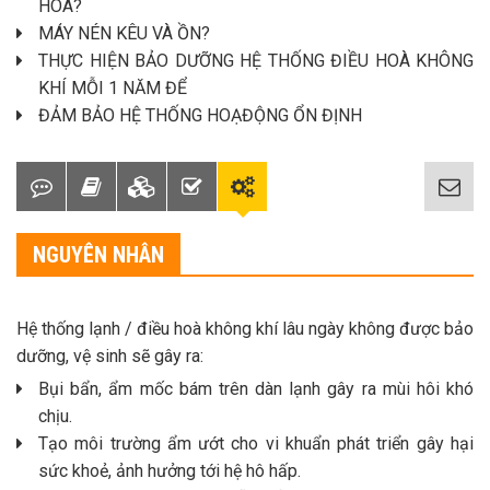
HOÀ?
MÁY NÉN KÊU VÀ ỒN?
THỰC HIỆN BẢO DƯỠNG HỆ THỐNG ĐIỀU HOÀ KHÔNG
KHÍ MỖI 1 NĂM ĐỂ
ĐẢM BẢO HỆ THỐNG HOẠĐỘNG ỔN ĐỊNH
NGUYÊN NHÂN
Hệ thống lạnh / điều hoà không khí lâu ngày không được bảo
dưỡng, vệ sinh sẽ gây ra:
Bụi bẩn, ẩm mốc bám trên dàn lạnh gây ra mùi hôi khó
chịu.
Tạo môi trường ẩm ướt cho vi khuẩn phát triển gây hại
sức khoẻ, ảnh hưởng tới hệ hô hấp.