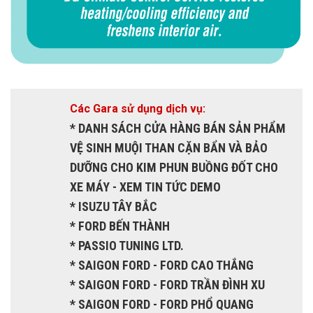
Các Gara sử dụng dịch vụ:
* DANH SÁCH CỬA HÀNG BÁN SẢN PHẨM
VỆ SINH MUỘI THAN CẶN BẨN VÀ BẢO
DƯỠNG CHO KIM PHUN BUỒNG ĐỐT CHO
XE MÁY - XEM TIN TỨC DEMO
* ISUZU TÂY BẮC
* FORD BẾN THÀNH
* PASSIO TUNING LTD.
* SAIGON FORD - FORD CAO THẮNG
* SAIGON FORD - FORD TRẦN ĐÌNH XU
* SAIGON FORD - FORD PHỔ QUANG