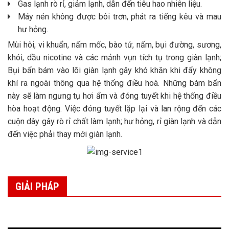
Gas lạnh rò rỉ, giảm lạnh, dẫn đến tiêu hao nhiên liệu.
Máy nén không được bôi trơn, phát ra tiếng kêu và mau
hư hỏng.
Mùi hôi, vi khuẩn, nấm mốc, bào tử, nấm, bụi đường, sương,
khói, dầu nicotine và các mảnh vụn tích tụ trong giàn lạnh;
Bụi bẩn bám vào lõi giàn lạnh gây khó khăn khi đẩy không
khí ra ngoài thông qua hệ thống điều hoà. Những bám bẩn
này sẽ làm ngưng tụ hơi ẩm và đóng tuyết khi hệ thống điều
hòa hoạt động. Việc đóng tuyết lặp lại và lan rộng đến các
cuộn dây gây rò rỉ chất làm lạnh; hư hỏng, rỉ giàn lạnh và dẫn
đến việc phải thay mới giàn lạnh.
GIẢI PHÁP