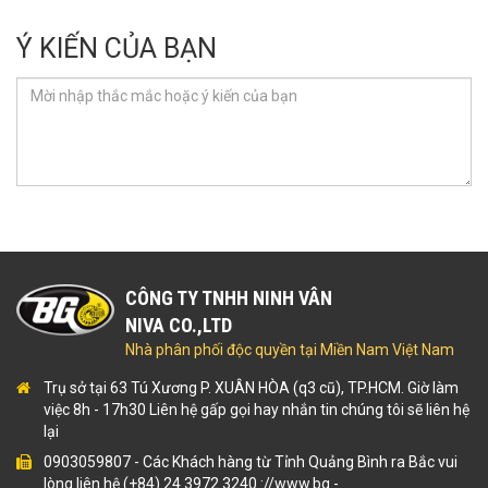
Ý KIẾN CỦA BẠN
CÔNG TY TNHH NINH VÂN
NIVA CO.,LTD
Nhà phân phối độc quyền tại Miền Nam Việt Nam
Trụ sở tại 63 Tú Xương P. XUÂN HÒA (q3 cũ), TP.HCM. Giờ làm
việc 8h - 17h30 Liên hệ gấp gọi hay nhắn tin chúng tôi sẽ liên hệ
lại
0903059807
-
Các Khách hàng từ Tỉnh Quảng Bình ra Bắc vui
lòng liên hệ (+84) 24 3972.3240 ://www.bg
-