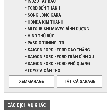
* ISUZU TÂY BẮC
* FORD BẾN THÀNH
* SONG LONG GARA
* HONDA KIM THANH
* MITSUBISHI MOVEO BÌNH DƯƠNG
* HINO THỦ ĐỨC
* PASSIO TUNING LTD.
* SAIGON FORD - FORD CAO THẮNG
* SAIGON FORD - FORD TRẦN ĐÌNH XU
* SAIGON FORD - FORD PHỔ QUANG
* TOYOTA CẦN THƠ
XEM GARAGE
TẤT CẢ GARAGE
CÁC DỊCH VỤ KHÁC