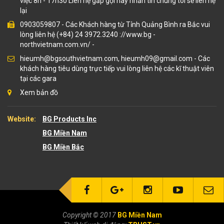
việc 8h - 17h30 Liên hệ gấp gọi hay nhắn tin chúng tôi sẽ liên hệ
lại
0903059807
-
Các Khách hàng từ Tỉnh Quảng Bình ra Bắc vui
lòng liên hệ (+84) 24 3972.3240 ://www.bg
-
northvietnam.com.vn/
-
hieumh@bgsouthvietnam.com, hieumh09@gmail.com - Các
khách hàng tiêu dùng trực tiếp vui lòng liên hệ các kĩ thuật viên
tại các gara
Xem bản đồ
Website:
BG Products Inc
BG Miền Nam
BG Miền Bắc
Copyright © 2017
BG Miền Nam