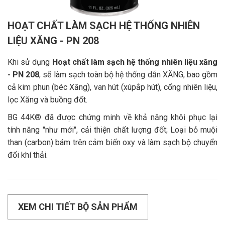
HOẠT CHẤT LÀM SẠCH HỆ THỐNG NHIÊN
LIỆU XĂNG - PN 208
Khi sử dụng
Hoạt chất làm sạch hệ thống nhiên liệu xăng
- PN 208
, sẽ làm sạch toàn bộ hệ thống dẫn XĂNG, bao gồm
cả kim phun (béc Xăng), van hút (xúpắp hút), cổng nhiên liệu,
lọc Xăng và buồng đốt.
BG 44K® đã được chứng minh về khả năng khôi phục lại
tính năng "như mới", cải thiện chất lượng đốt; Loại bỏ muội
than (carbon) bám trên cảm biến oxy và làm sạch bộ chuyển
đổi khí thải.
XEM CHI TIẾT BỘ SẢN PHẨM