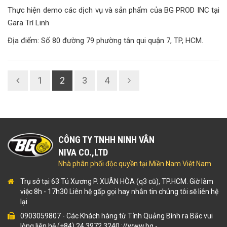
Thực hiện demo các dịch vụ và sản phẩm của BG PROD INC tại
Gara Trí Linh
Địa điểm: Số 80 đường 79 phường tân qui quận 7, TP, HCM.
1
2
3
4
CÔNG TY TNHH NINH VÂN
NIVA CO.,LTD
Nhà phân phối độc quyền tại Miền Nam Việt Nam
Trụ sở tại 63 Tú Xương P. XUÂN HÒA (q3 cũ), TP.HCM. Giờ làm
việc 8h - 17h30 Liên hệ gấp gọi hay nhắn tin chúng tôi sẽ liên hệ
lại
0903059807
-
Các Khách hàng từ Tỉnh Quảng Bình ra Bắc vui
lòng liên hệ (+84) 24 3972.3240 ://www.bg
-