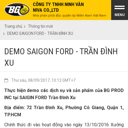
CÔNG TY TNHH NINH VÂN
NIVA CO.,LTD
MENU
Nhà phân phối độc quyền tại Miền Nam Việt Nam
Trang chủ
Thông tin mới
DEMO SAIGON FORD - TRẦN ĐÌNH XU
DEMO SAIGON FORD - TRẦN ĐÌNH
XU
Thứ sáu, 08/09/2017, 10:12 GMT+7
Thực hiện demo các dịch vụ và sản phẩm của BG PROD
INC tại SAIGIN FORD Trần Đình Xu
Địa điểm: 72 Trần Đình Xu, Phường Cô Giang, Quận 1,
TP.HCM
Chính thức đi vào hoạt động vào ngày 13/10/2016 Xưởng