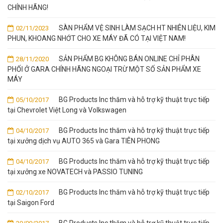
CHÍNH HÃNG!
SÀN PHẨM VỆ SINH LÀM SẠCH HT NHIÊN LIỆU, KIM
02/11/2023
PHUN, KHOANG NHỚT CHO XE MÁY ĐÃ CÓ TẠI VIỆT NAM!
SẢN PHẨM BG KHÔNG BÁN ONLINE CHỈ PHÂN
28/11/2020
PHỐI Ở GARA CHÍNH HÃNG NGOẠI TRỪ MỘT SỐ SẢN PHẨM XE
MÁY
BG Products Inc thăm và hỗ trợ kỹ thuật trực tiếp
05/10/2017
tại Chevrolet Việt Long và Volkswagen
BG Products Inc thăm và hỗ trợ kỹ thuật trực tiếp
04/10/2017
tại xưởng dịch vụ AUTO 365 và Gara TIÊN PHONG
BG Products Inc thăm và hỗ trợ kỹ thuật trực tiếp
04/10/2017
tại xưởng xe NOVATECH và PASSIO TUNING
BG Products Inc thăm và hỗ trợ kỹ thuật trực tiếp
02/10/2017
tại Saigon Ford
BG Products Inc thăm và hỗ trợ kỹ thuật trực tiếp