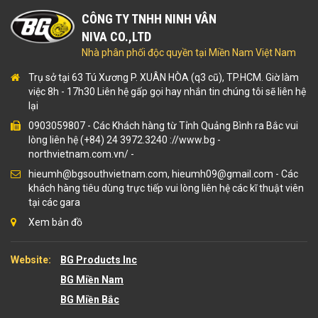
CÔNG TY TNHH NINH VÂN
NIVA CO.,LTD
Nhà phân phối độc quyền tại Miền Nam Việt Nam
Trụ sở tại 63 Tú Xương P. XUÂN HÒA (q3 cũ), TP.HCM. Giờ làm
việc 8h - 17h30 Liên hệ gấp gọi hay nhắn tin chúng tôi sẽ liên hệ
lại
0903059807
-
Các Khách hàng từ Tỉnh Quảng Bình ra Bắc vui
lòng liên hệ (+84) 24 3972.3240 ://www.bg
-
northvietnam.com.vn/
-
hieumh@bgsouthvietnam.com, hieumh09@gmail.com - Các
khách hàng tiêu dùng trực tiếp vui lòng liên hệ các kĩ thuật viên
tại các gara
Xem bản đồ
Website:
BG Products Inc
BG Miền Nam
BG Miền Bắc